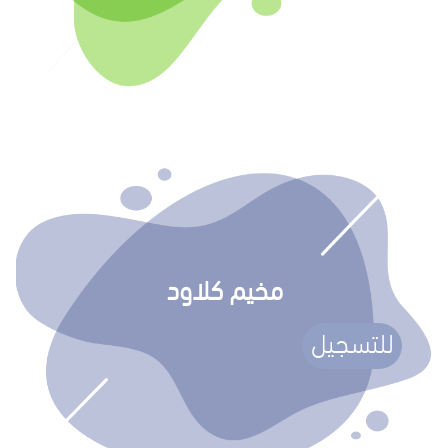
مخيم كلاود
للتسجيل