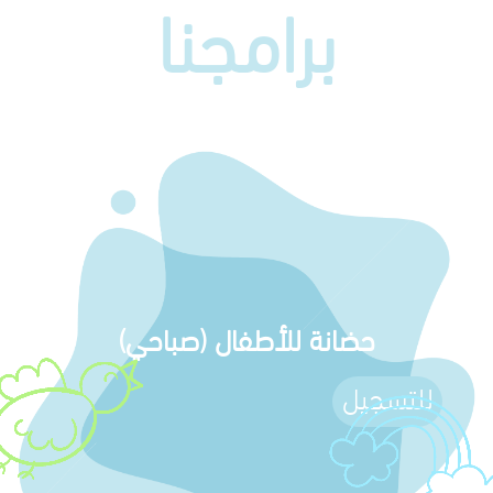
برامجنا
حضانة للأطفال (صباحي)
للتسجيل