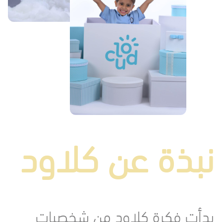
نبذة عن كلاود
بدأت فكرة كلاود من شخصيات